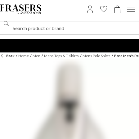
Back
/
Home
/
Men
/
Mens Tops & T-Shirts
/
Mens Polo Shirts
/
Boss Men's Par